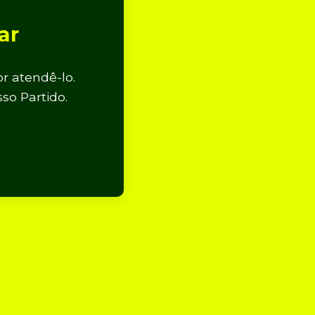
ar
r atendê-lo.
so Partido.