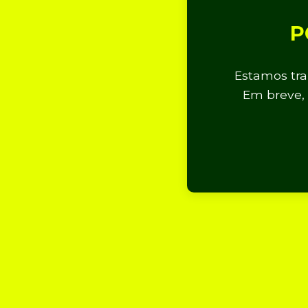
P
Estamos tra
Em breve, 